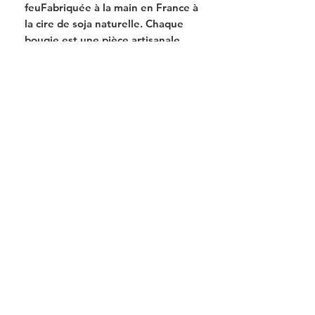
feuFabriquée à la main en France à
la cire de soja naturelle. Chaque
bougie est une pièce artisanale
unique qui apportera une
atmosphère chaleureuse à votre
maison. Vous pouvez également
l'allumer pour profiter d'une
lumière douce et un parfum
delicat.
ATTENTION! Si vous décidez de
brûler nos bougies, veuillez les
placer sur un plateau ou un plat.
N'allumez pas la bougie sur une
nappe car elle pourrait prendre
feu.
Disponible en cofret individuel,
non éligible à nos coffrets Trio et
Duo