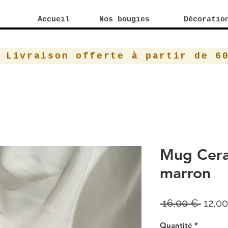
Accueil
Nos bougies
Décoratio
Livraison offerte à partir de 6
Mug Cera
marron
Prix
 16,00 € 
12,0
origin
Quantité
*