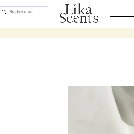
Lika
Scents