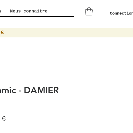
n
Nous connaitre
Connectio
0€
mic - DAMIER
Prix
0 €
al
promotionnel